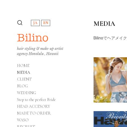
MEDIA
JA
EN
Bilino
Bilinoでヘア
hair styling & make-up artist
agency Honolulu , Hawaii
HOME
MEDIA
CLIENT
BLOG
WEDDING
Step to the perfect Bride
HEAD ACCESORY
MADE TO ORDER
WASO
RECRUIT