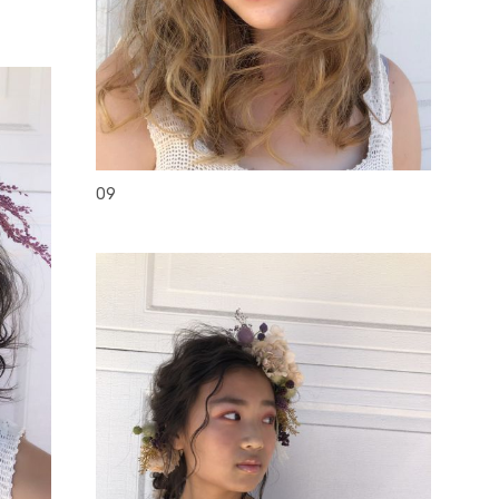
head accesory
09