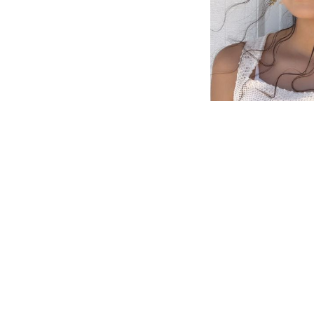
head accesory
11