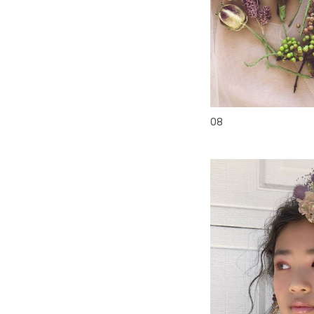
head accesory
08