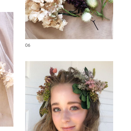
head accesory
06