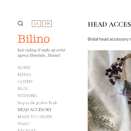
HEAD ACCE
JA
EN
Bilino
Bridal head accessory r
hair styling & make-up artist
agency Honolulu , Hawaii
HOME
MEDIA
CLIENT
BLOG
WEDDING
Step to the perfect Bride
HEAD ACCESORY
MADE TO ORDER
WASO
RECRUIT