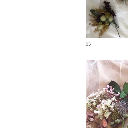
head accesory
05