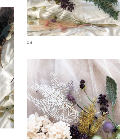
head accesory
03