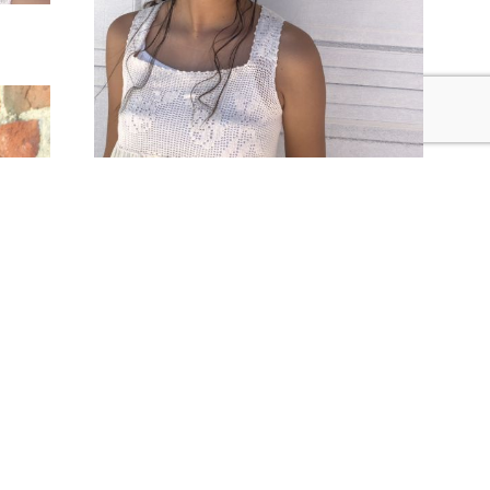
head accesory
12