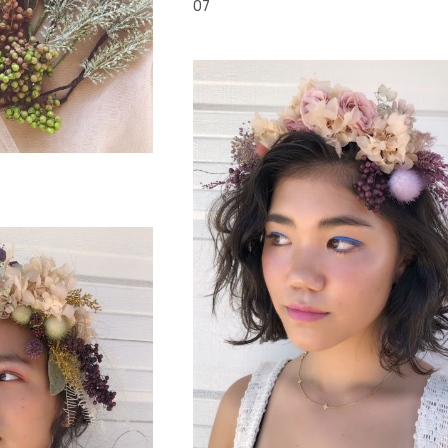
07
head accesory