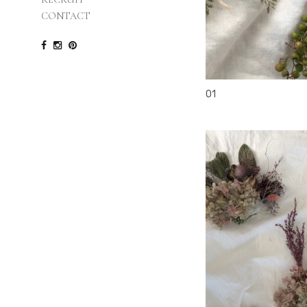
CONTACT
head accesory
01