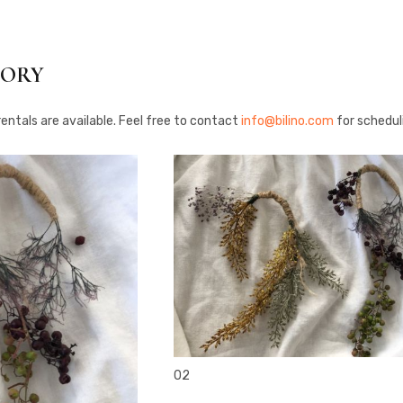
SORY
entals are available. Feel free to contact
info@bilino.com
for scheduli
head accesory
02