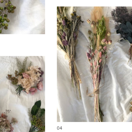
head accesory
04