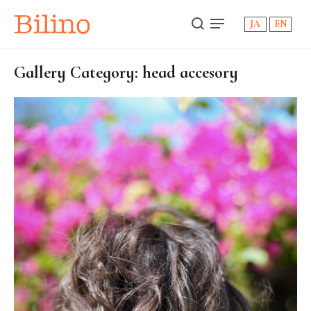
Bilino
JA
EN
Gallery Category: head accesory