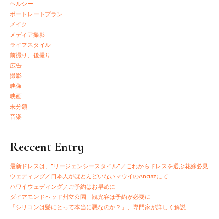
ヘルシー
ポートレートプラン
メイク
メディア撮影
ライフスタイル
前撮り、後撮り
広告
撮影
映像
映画
未分類
音楽
Reccent Entry
最新ドレスは、”リージェンシースタイル”／これからドレスを選ぶ花嫁必見
ウェディング／日本人がほとんどいないマウイのAndazにて
ハワイウェディング／ご予約はお早めに
ダイアモンドヘッド州立公園 観光客は予約が必要に
「シリコンは髪にとって本当に悪なのか？」、専門家が詳しく解説