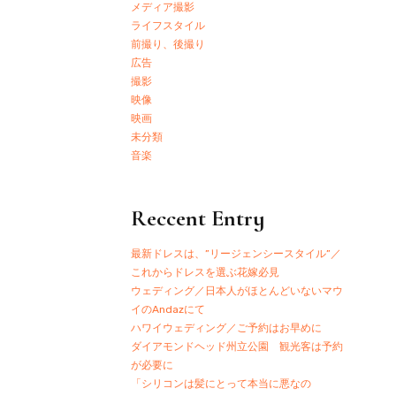
メディア撮影
ライフスタイル
前撮り、後撮り
広告
撮影
映像
映画
未分類
音楽
Reccent Entry
最新ドレスは、”リージェンシースタイル”／
これからドレスを選ぶ花嫁必見
ウェディング／日本人がほとんどいないマウ
イのAndazにて
ハワイウェディング／ご予約はお早めに
ダイアモンドヘッド州立公園 観光客は予約
が必要に
「シリコンは髪にとって本当に悪なの