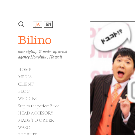
JA
EN
Bilino
hair styling & make-up artist
agency Honolulu , Hawaii
HOME
MEDIA
CLIENT
BLOG
WEDDING
Step to the perfect Bride
HEAD ACCESORY
MADE TO ORDER
WASO
RECRUIT