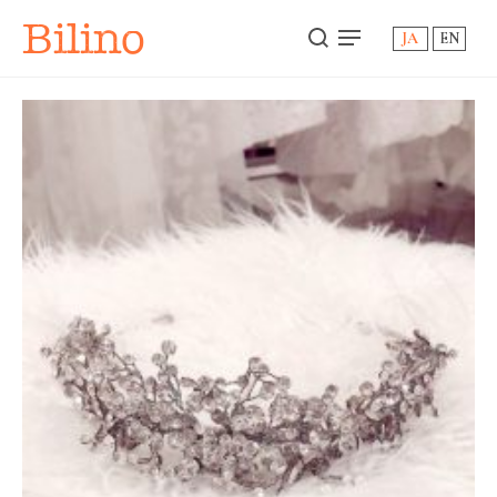
Bilino
JA
EN