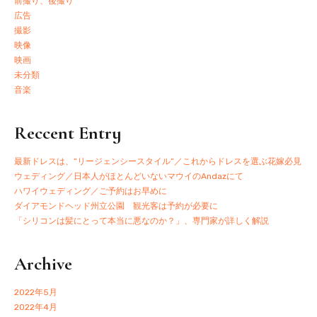
前撮り、後撮り
広告
撮影
映像
映画
未分類
音楽
Reccent Entry
最新ドレスは、”リージェンシースタイル”／これからドレスを選ぶ花嫁必見
ウェディング／日本人がほとんどいないマウイのAndazにて
ハワイウェディング／ご予約はお早めに
ダイアモンドヘッド州立公園 観光客は予約が必要に
「シリコンは髪にとって本当に悪なのか？」、専門家が詳しく解説
Archive
2022年5月
2022年4月