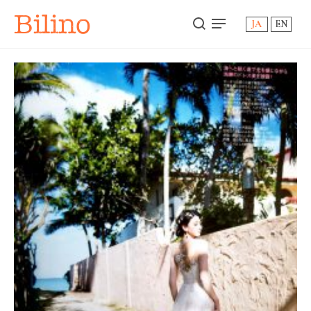
Bilino
JA
EN