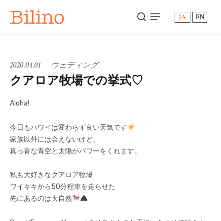
Bilino
JA
EN
2020.04.01
ウェディング
クアロア牧場での挙式♡
Aloha!
今日もハワイは変わらず良い天気です
家族以外には会えないけど、
真っ青な青空と太陽がパワーをくれます。
私も大好きなクアロア牧場
ワイキキから50分程車を走らせた
先にあるのは大自然