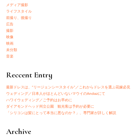
メディア撮影
ライフスタイル
前撮り、後撮り
広告
撮影
映像
映画
未分類
音楽
Reccent Entry
最新ドレスは、”リージェンシースタイル”／これからドレスを選ぶ花嫁必見
ウェディング／日本人がほとんどいないマウイのAndazにて
ハワイウェディング／ご予約はお早めに
ダイアモンドヘッド州立公園 観光客は予約が必要に
「シリコンは髪にとって本当に悪なのか？」、専門家が詳しく解説
Archive