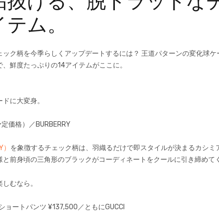
垢抜ける、脱トラッドな
イテム。
ェック柄を今季らしくアップデートするには？ 王道パターンの変化球ケ
で、鮮度たっぷりの14アイテムがここに。
ードに大変身。
予定価格）／BURBERRY
Y）
を象徴するチェック柄は、羽織るだけで即スタイルが決まるカシミ
様と前身頃の三角形のブラックがコーディネートをクールに引き締めて
楽しむなら。
 ショートパンツ ¥137,500／ともにGUCCI