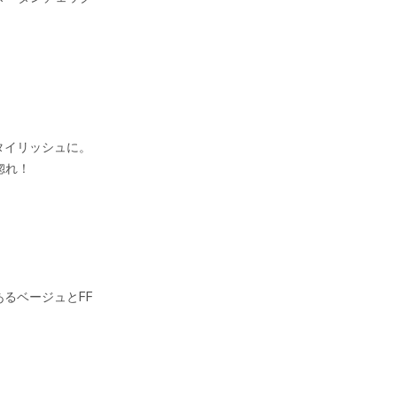
タイリッシュに。
惚れ！
るベージュとFF