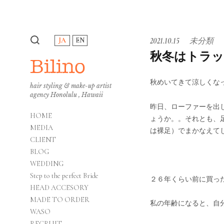
JA
EN
2021.10.15
未分類
秋冬はトラッ
Bilino
秋めいてきて涼しくな
hair styling & make-up artist
agency Honolulu , Hawaii
昨日、ローファーを出
HOME
ょうか。。それとも、
MEDIA
は裸足）でまかなえて
CLIENT
BLOG
WEDDING
Step to the perfect Bride
２６年くらい前に買ったお気
HEAD ACCESORY
MADE TO ORDER
私の年齢になると、自
WASO
RECRUIT