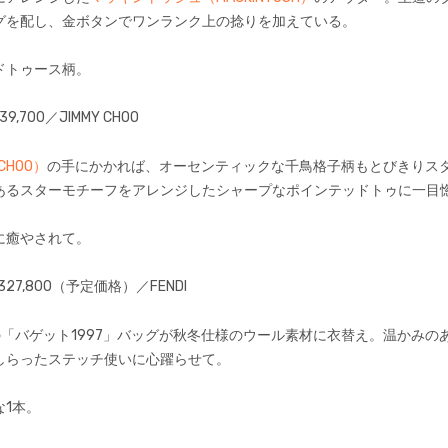
グを配し、金ボタンでワンランク上の捻りを加えている。
ドトゥース柄。
9,700／JIMMY CHOO
CHOO）
の手にかかれば、オーセンティックな千鳥格子柄もとびきりス
あるスターモチーフをアレンジしたシャープなポインテッドトゥに一目
に癒やされて。
¥327,800（予定価格）／FENDI
の「バゲット1997」バッグが秋冬仕様のウール素材に衣替え。温かみのあ
しらったステッチ使いに心躍らせて。
1本。