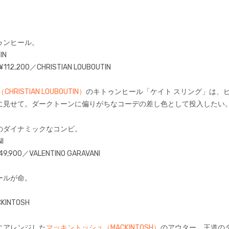
ゥンヒール。
2,200／CHRISTIAN LOUBOUTIN
RISTIAN LOUBOUTIN）
のキトゥンヒール「ケイト スリング」は、
に見せて。ダークトーンに偏りがちなコーデの差し色として投入したい
のダイナミックなコンビ。
,900／VALENTINO GARAVANI
ールが命。
KINTOSH
にアレンジした
マッキントッシュ（MACKINTOSH）
のアウター。王道の