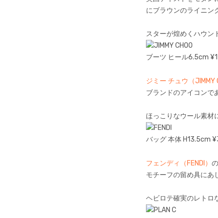
にブラウンのライニン
スターが煌めくハウン
ブーツ ヒール6.5cm ¥13
ジミー チュウ（JIMMY 
ブランドのアイコンで
ほっこりなウール素材
バッグ 本体 H13.5cm 
フェンディ（FENDI）
モチーフの留め具にあ
ヘビロテ確実のレトロな