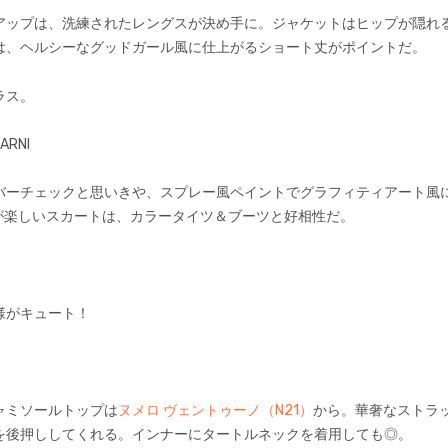
アップは、洗練されたレングスが決め手に。ジャケットはヒップが隠れ
は、ヘルシーなグッドガール風に仕上がるショート丈がポイントだ。
ラス。
ARNI
バーチェックと思いきや、スプレー風ペイントでグラフィティアート風
が楽しいスカートは、カラータイツ＆ブーツと好相性だ。
様がキュート！
ャミソールトップは
ヌメロ ヴェントゥーノ（N21）
から。華奢なストラ
を後押ししてくれる。インナーにタートルネックを着用しても◎。