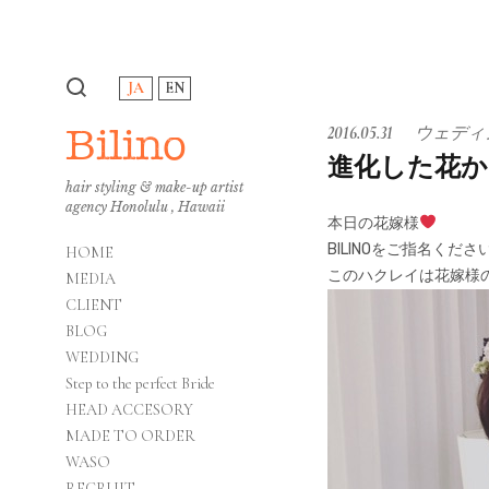
JA
EN
Bilino
2016.05.31
ウェディ
進化した花か
hair styling & make-up artist
agency Honolulu , Hawaii
本日の花嫁様
BILINOをご指名く
HOME
このハクレイは花嫁様
MEDIA
CLIENT
BLOG
WEDDING
Step to the perfect Bride
HEAD ACCESORY
MADE TO ORDER
WASO
RECRUIT