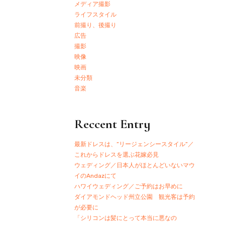
メディア撮影
ライフスタイル
前撮り、後撮り
広告
撮影
映像
映画
未分類
音楽
Reccent Entry
最新ドレスは、”リージェンシースタイル”／
これからドレスを選ぶ花嫁必見
ウェディング／日本人がほとんどいないマウ
イのAndazにて
ハワイウェディング／ご予約はお早めに
ダイアモンドヘッド州立公園 観光客は予約
が必要に
「シリコンは髪にとって本当に悪なの