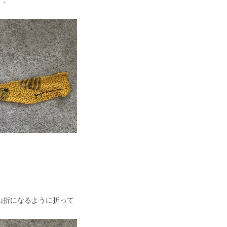
す。
山折になるように折って