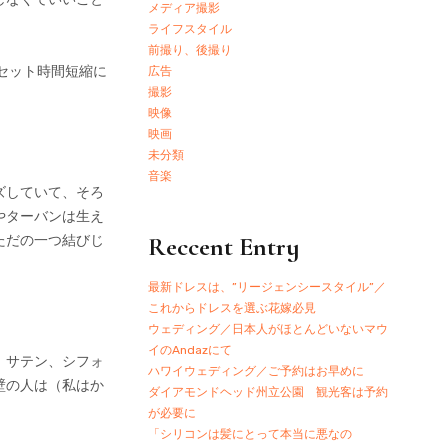
メディア撮影
ライフスタイル
前撮り、後撮り
セット時間短縮に
広告
撮影
映像
映画
未分類
音楽
ズしていて、そろ
やターバンは生え
Reccent Entry
ただの一つ結びじ
最新ドレスは、”リージェンシースタイル”／
これからドレスを選ぶ花嫁必見
ウェディング／日本人がほとんどいないマウ
イのAndazにて
、サテン、シフォ
ハワイウェディング／ご予約はお早めに
壁の人は（私はか
ダイアモンドヘッド州立公園 観光客は予約
が必要に
「シリコンは髪にとって本当に悪なの