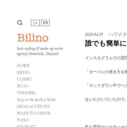
JA
EN
Bilino
2020.04.29
ハワイラ
誰でも簡単に
hair styling & make-up artist
agency Honolulu , Hawaii
インスタグラムでの質
HOME
「ターバンの巻き方を
MEDIA
CLIENT
「ロックダウン中でヘ
BLOG
WEDDING
をいただいていたので
Step to the perfect Bride
HEAD ACCESORY
MADE TO ORDER
WASO
私も普段からカチュー
RECRUIT