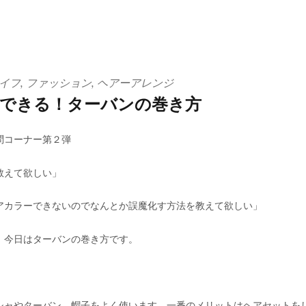
イフ
,
ファッション
,
ヘアーアレンジ
できる！ターバンの巻き方
問コーナー第２弾
教えて欲しい」
アカラーできないのでなんとか誤魔化す方法を教えて欲しい」
、今日はターバンの巻き方です。
シャやターバン、帽子をよく使います。一番のメリットはヘアセットを