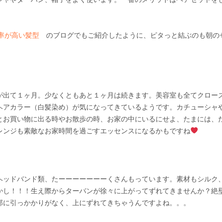
率が高い髪型
のブログでもご紹介したように、ピタっと結ぶのも朝の
が出て１ヶ月。少なくともあと１ヶ月は続きます。美容室も全てクロー
ヘアカラー（白髪染め）が気になってきているようです。カチューシャ
とお買い物に出る時やお散歩の時、お家の中にいるにせよ、たまには、
レンジも素敵なお家時間を過ごすエッセンスになるかもですね
ヘッドバンド類、たーーーーーーーくさんもっています。素材もシルク
かし！！！生え際からターバンが徐々に上がってずれてきませんか？絶
部に引っかかりがなく、上にずれてきちゃうんですよね。。。