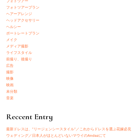
フォトツアー
フォトツアープラン
ヘアーアレンジ
ヘッドアクセサリー
ヘルシー
ポートレートプラン
メイク
メディア撮影
ライフスタイル
前撮り、後撮り
広告
撮影
映像
映画
未分類
音楽
Reccent Entry
最新ドレスは、”リージェンシースタイル”／これからドレスを選ぶ花嫁必見
ウェディング／日本人がほとんどいないマウイのAndazにて