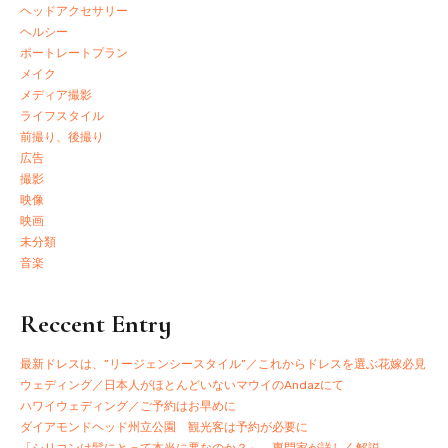
ヘッドアクセサリー
ヘルシー
ポートレートプラン
メイク
メディア撮影
ライフスタイル
前撮り、後撮り
広告
撮影
映像
映画
未分類
音楽
Reccent Entry
最新ドレスは、”リージェンシースタイル”／これからドレスを選ぶ花嫁必見
ウェディング／日本人がほとんどいないマウイのAndazにて
ハワイウェディング／ご予約はお早めに
ダイアモンドヘッド州立公園 観光客は予約が必要に
「シリコンは髪にとって本当に悪なのか？」、専門家が詳しく解説