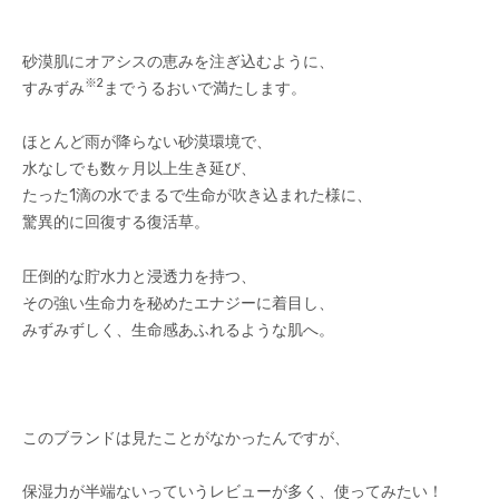
砂漠肌にオアシスの恵みを注ぎ込むように、
※2
すみずみ
までうるおいで満たします。
ほとんど雨が降らない砂漠環境で、
水なしでも数ヶ月以上生き延び、
たった1滴の水でまるで生命が吹き込まれた様に、
驚異的に回復する復活草。
圧倒的な貯水力と浸透力を持つ、
その強い生命力を秘めたエナジーに着目し、
みずみずしく、生命感あふれるような肌へ。
このブランドは見たことがなかったんですが、
保湿力が半端ないっていうレビューが多く、使ってみたい！