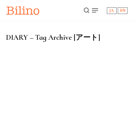
Bilino
JA
EN
DIARY – Tag Archive [アート]