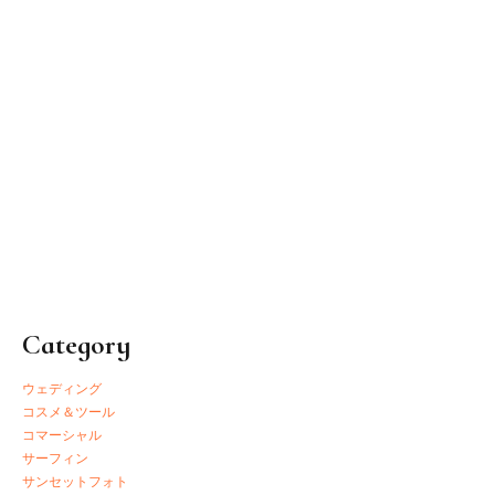
2019.12.28
ナチュラルヘアー♡
Category
ウェディング
コスメ＆ツール
コマーシャル
サーフィン
サンセットフォト