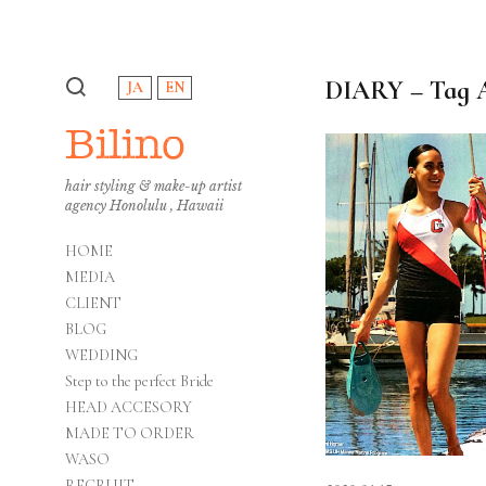
DIARY – T
JA
EN
Bilino
hair styling & make-up artist
agency Honolulu , Hawaii
HOME
MEDIA
CLIENT
BLOG
WEDDING
Step to the perfect Bride
HEAD ACCESORY
MADE TO ORDER
WASO
RECRUIT