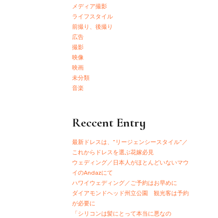
メディア撮影
ライフスタイル
前撮り、後撮り
広告
撮影
映像
映画
未分類
音楽
Reccent Entry
最新ドレスは、”リージェンシースタイル”／
これからドレスを選ぶ花嫁必見
ウェディング／日本人がほとんどいないマウ
イのAndazにて
ハワイウェディング／ご予約はお早めに
ダイアモンドヘッド州立公園 観光客は予約
が必要に
「シリコンは髪にとって本当に悪なの