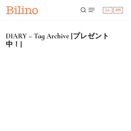
Bilino
JA
EN
DIARY – Tag Archive [プレゼント
中！]