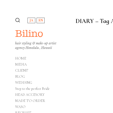
DIARY – Tag 
JA
EN
Bilino
hair styling & make-up artist
agency Honolulu , Hawaii
HOME
MEDIA
CLIENT
BLOG
WEDDING
Step to the perfect Bride
HEAD ACCESORY
MADE TO ORDER
WASO
RECRUIT