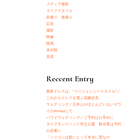
メディア撮影
ライフスタイル
前撮り、後撮り
広告
撮影
映像
映画
未分類
音楽
Reccent Entry
最新ドレスは、”リージェンシースタイル”／
これからドレスを選ぶ花嫁必見
ウェディング／日本人がほとんどいないマウ
イのAndazにて
ハワイウェディング／ご予約はお早めに
ダイアモンドヘッド州立公園 観光客は予約
が必要に
「シリコンは髪にとって本当に悪なの