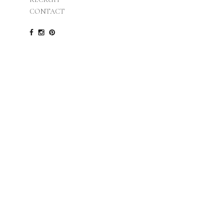
2016.05.14
CONTACT
飲んで 笑
笑って 飲ん