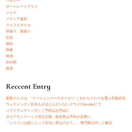
ヘルシー
ポートレートプラン
メイク
メディア撮影
ライフスタイル
前撮り、後撮り
広告
撮影
映像
映画
未分類
音楽
Reccent Entry
最新ドレスは、”リージェンシースタイル”／これからドレスを選ぶ花嫁必見
ウェディング／日本人がほとんどいないマウイのAndazにて
ハワイウェディング／ご予約はお早めに
ダイアモンドヘッド州立公園 観光客は予約が必要に
「シリコンは髪にとって本当に悪なのか？」、専門家が詳しく解説