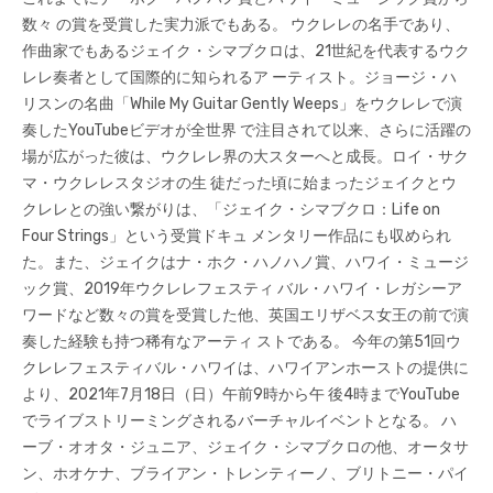
数々 の賞を受賞した実力派でもある。 ウクレレの名手であり、
作曲家でもあるジェイク・シマブクロは、21世紀を代表するウク
レレ奏者として国際的に知られるア ーティスト。ジョージ・ハ
リスンの名曲「While My Guitar Gently Weeps」をウクレレで演
奏したYouTubeビデオが全世界 で注目されて以来、さらに活躍の
場が広がった彼は、ウクレレ界の大スターへと成長。ロイ・サク
マ・ウクレレスタジオの生 徒だった頃に始まったジェイクとウ
クレレとの強い繋がりは、「ジェイク・シマブクロ：Life on
Four Strings」という受賞ドキュ メンタリー作品にも収められ
た。また、ジェイクはナ・ホク・ハノハノ賞、ハワイ・ミュージ
ック賞、2019年ウクレレフェスティ バル・ハワイ・レガシーア
ワードなど数々の賞を受賞した他、英国エリザベス女王の前で演
奏した経験も持つ稀有なアーティ ストである。 今年の第51回ウ
クレレフェスティバル・ハワイは、ハワイアンホーストの提供に
より、2021年7月18日（日）午前9時から午 後4時までYouTube
でライブストリーミングされるバーチャルイベントとなる。 ハ
ーブ・オオタ・ジュニア、ジェイク・シマブクロの他、オータサ
ン、ホオケナ、ブライアン・トレンティーノ、ブリトニー・パイ