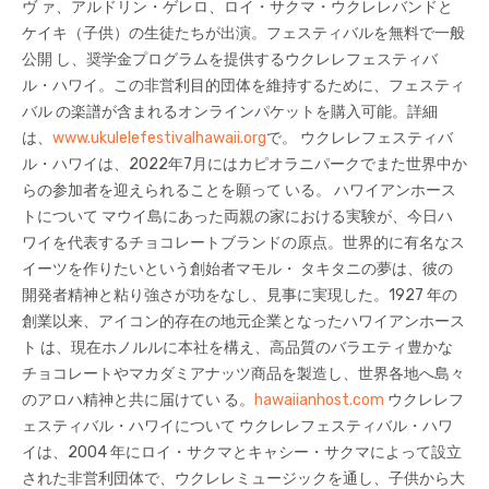
ヴ ァ、アルドリン・ゲレロ、ロイ・サクマ・ウクレレバンドと
ケイキ（子供）の生徒たちが出演。フェスティバルを無料で一般
公開 し、奨学金プログラムを提供するウクレレフェスティバ
ル・ハワイ。この非営利目的団体を維持するために、フェスティ
バル の楽譜が含まれるオンラインパケットを購入可能。詳細
は、
www.ukulelefestivalhawaii.org
で。 ウクレレフェスティバ
ル・ハワイは、2022年7月にはカピオラニパークでまた世界中か
らの参加者を迎えられることを願って いる。 ハワイアンホース
トについて マウイ島にあった両親の家における実験が、今日ハ
ワイを代表するチョコレートブランドの原点。世界的に有名なス
イーツを作りたいという創始者マモル・ タキタニの夢は、彼の
開発者精神と粘り強さが功をなし、見事に実現した。1927 年の
創業以来、アイコン的存在の地元企業となったハワイアンホース
ト は、現在ホノルルに本社を構え、高品質のバラエティ豊かな
チョコレートやマカダミアナッツ商品を製造し、世界各地へ島々
のアロハ精神と共に届けてい る。
hawaiianhost.com
ウクレレフ
ェスティバル・ハワイについて ウクレレフェスティバル・ハワ
イは、2004 年にロイ・サクマとキャシー・サクマによって設立
された非営利団体で、ウクレレミュージックを通し、子供から大