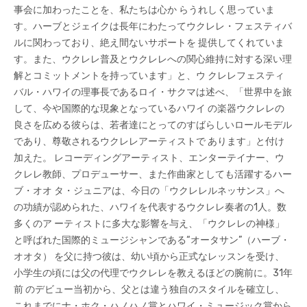
事会に加わったことを、私たちは心か らうれしく思っていま
す。ハーブとジェイクは長年にわたってウクレレ・フェスティバ
ルに関わっており、絶え間ないサポートを 提供してくれていま
す。また、ウクレレ普及とウクレレへの関心維持に対する深い理
解とコミットメントを持っています」と、ウ クレレフェスティ
バル・ハワイの理事長であるロイ・サクマは述べ、「世界中を旅
して、今や国際的な現象となっているハワイ の楽器ウクレレの
良さを広める彼らは、若者達にとってのすばらしいロールモデル
であり、尊敬されるウクレレアーティストで あります」と付け
加えた。 レコーディングアーティスト、エンターテイナー、ウ
クレレ教師、プロデューサー、また作曲家としても活躍するハー
ブ・オオ タ・ジュニアは、今日の「ウクレレルネッサンス」へ
の功績が認められた、ハワイを代表するウクレレ奏者の1人。数
多くのア ーティストに多大な影響を与え、「ウクレレの神様」
と呼ばれた国際的ミュージシャンである“オータサン”（ハーブ・
オオタ） を父に持つ彼は、幼い頃から正式なレッスンを受け、
小学生の頃には父の代理でウクレレを教えるほどの腕前に。31年
前 のデビュー当初から、父とは違う独自のスタイルを確立し、
これまでにナ・ホク・ハノハノ賞とハワイ・ミュージック賞から