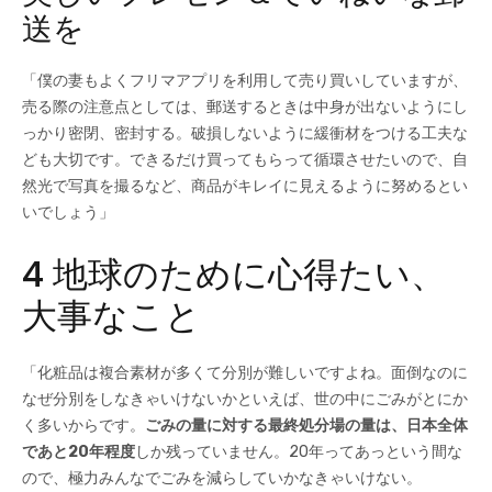
送を
「僕の妻もよくフリマアプリを利用して売り買いしていますが、
売る際の注意点としては、郵送するときは中身が出ないようにし
っかり密閉、密封する。破損しないように緩衝材をつける工夫な
ども大切です。できるだけ買ってもらって循環させたいので、自
然光で写真を撮るなど、商品がキレイに見えるように努めるとい
いでしょう」
4 地球のために心得たい、
大事なこと
「化粧品は複合素材が多くて分別が難しいですよね。面倒なのに
なぜ分別をしなきゃいけないかといえば、世の中にごみがとにか
く多いからです。
ごみ
の量に対する最終処分場の量は、日本全体
であと20年程度
しか残っていません。20年ってあっという間な
ので、極力みんなでごみを減らしていかなきゃいけない。