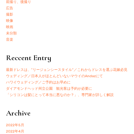
前撮り、後撮り
広告
撮影
映像
映画
未分類
音楽
Reccent Entry
最新ドレスは、”リージェンシースタイル”／これからドレスを選ぶ花嫁必見
ウェディング／日本人がほとんどいないマウイのAndazにて
ハワイウェディング／ご予約はお早めに
ダイアモンドヘッド州立公園 観光客は予約が必要に
「シリコンは髪にとって本当に悪なのか？」、専門家が詳しく解説
Archive
2022年5月
2022年4月