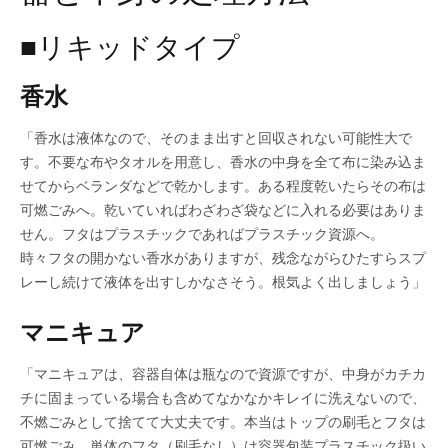
■リキッドタイプ
香水
「香水は液体なので、そのまま出すと回収されない可能性大で
す。不要な布やタオルを用意し、香水の中身を全て布に染み込ま
せてからベランダなどで乾かします。ある程度乾いたらその布は
可燃ごみへ。乾いていればわざわざ袋などに入れる必要はありま
せん。フタはプラスチックであればプラスチック資源へ。
時々フタの開かない香水がありますが、残念ながらひたすらスプ
レーし続けて液体を出すしかなさそう。根気よく出しましょう」
マニキュア
「マニキュアは、容器自体は瓶なので資源ですが、中身がカチカ
チに固まっている場合も含めてなかなかキレイに洗えないので、
不燃ごみとして捨てて大丈夫です。本当はトップの刷毛とフタは
可燃ごみ、単体のフタ（刷毛なし）は容器包装プラスチック扱い