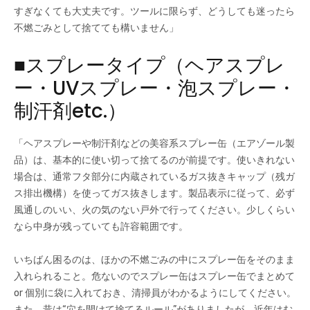
すぎなくても大丈夫です。ツールに限らず、どうしても迷ったら
不燃ごみとして捨てても構いません」
■スプレータイプ（ヘアスプレ
ー・UVスプレー・泡スプレー・
制汗剤etc.）
「ヘアスプレーや制汗剤などの美容系スプレー缶（エアゾール製
品）は、基本的に使い切って捨てるのが前提です。使いきれない
場合は、通常フタ部分に内蔵されているガス抜きキャップ（残ガ
ス排出機構）を使ってガス抜きします。製品表示に従って、必ず
風通しのいい、火の気のない戸外で行ってください。少しくらい
なら中身が残っていても許容範囲です。
いちばん困るのは、ほかの不燃ごみの中にスプレー缶をそのまま
入れられること。危ないのでスプレー缶はスプレー缶でまとめて
or 個別に袋に入れておき、清掃員がわかるようにしてください。
また、昔は“穴を開けて捨てるルール”がありましたが、近年はむ