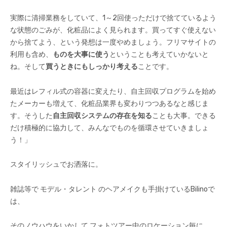
実際に清掃業務をしていて、1～2回使っただけで捨てているよう
な状態のごみが、化粧品によく見られます。買ってすぐ使えない
から捨てよう、という発想は一度やめましょう。フリマサイトの
利用も含め、
ものを大事に使う
ということも考えていかないと
ね。そして
買うときにもしっかり考える
ことです。
最近はレフィル式の容器に変えたり、自主回収プログラムを始め
たメーカーも増えて、化粧品業界も変わりつつあるなと感じま
す。そうした
自主回収システムの存在を知る
ことも大事。できる
だけ積極的に協力して、みんなでものを循環させていきましょ
う！」
スタイリッシュでお洒落に。
雑誌等で モデル・タレント のヘアメイクも手掛けているBilinoで
は、
そのノウハウをいかして フォトツアー中のロケーション毎に