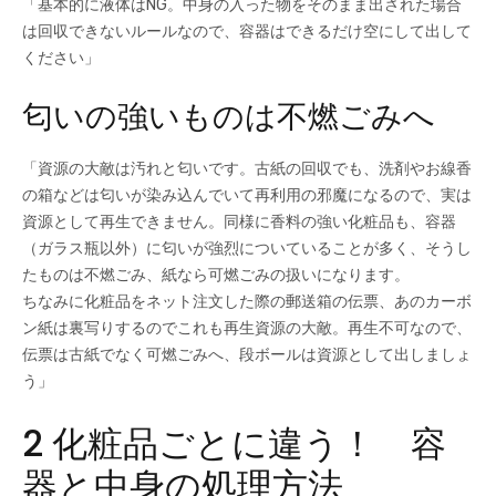
「基本的に液体はNG。中身の入った物をそのまま出された場合
は回収できないルールなので、容器はできるだけ空にして出して
ください」
匂いの強いものは不燃ごみへ
「資源の大敵は汚れと匂いです。古紙の回収でも、洗剤やお線香
の箱などは匂いが染み込んでいて再利用の邪魔になるので、実は
資源として再生できません。同様に香料の強い化粧品も、容器
（ガラス瓶以外）に匂いが強烈についていることが多く、そうし
たものは不燃ごみ、紙なら可燃ごみの扱いになります。
ちなみに化粧品をネット注文した際の郵送箱の伝票、あのカーボ
ン紙は裏写りするのでこれも再生資源の大敵。再生不可なので、
伝票は古紙でなく可燃ごみへ、段ボールは資源として出しましょ
う」
2 化粧品ごとに違う！ 容
器と中身の処理方法